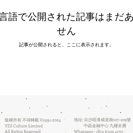
言語で公開された記事はまだ
せん
記事が公開されると、ここに表示されます。
地址: 尖沙咀漆咸道南107-109號
版權所有 不得轉載 ©1991-2024
中晶金融中心 九樓全層
YES Culture Limited
All Rights Reserved
Whatsapp : +852 6509 4170