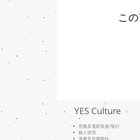
この
YES Culture
音樂及電影投資/
發行
藝人管理
漫畫及音樂製作