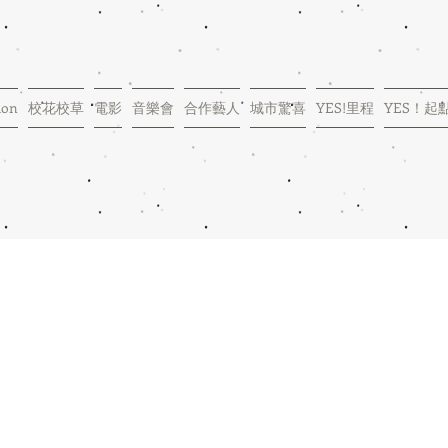
ion
校花校草
電影
音樂會
合作藝人
城市驚喜
YES!里程
YES！起