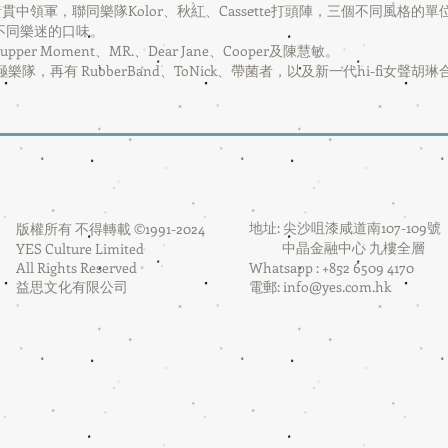
中領軍，聯同樂隊Kolor、秋紅、Cassette打頭陣，三個不同風格的單位更會
不同樂迷的口味。
 Moment、MR.、Dear Jane、Cooper及陳慧敏。
隊，再有 RubberBand、ToNick、帶菌者，以及新一代hi-fi女
地址: 尖沙咀漆咸道南107-109號
版權所有 不得轉載 ©1991-2024
中晶金融中心 九樓全層
YES Culture Limited
All Rights Reserved
Whatsapp : +852 6509 4170
益思文化有限公司
電郵:
info@yes.com.hk