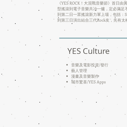
《YES ROCK！大混戰音樂節》首日由黃貫
型搖滾到電子音樂共冶一爐，定必滿足
到第二日一眾搖滾新力軍上場，包括：Supper
到第三日演出結合三代Rock友，先有太極樂
YES Culture
音樂及電影投資/
發行
藝人管理
漫畫及音樂製作
​城市驚喜/YES Apps