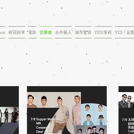
ion
校花校草
電影
音樂會
合作藝人
城市驚喜
YES!里程
YES！起