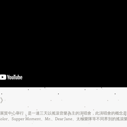
節》
國際展貿中心舉行，是一連三天以搖滾音樂為主的演唱會，此演唱會的概念
r、Supper Moment、Mr.、Dear Jane、太極樂隊等不同界別