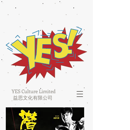
YES Culture Limited
益思文化有限公司