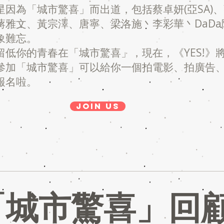
星因為「城市驚喜」而出道，包括蔡卓妍(亞SA)
蔣雅文、黃宗澤、唐寧、梁洛施丶李彩華丶DaDa
象難忘。
留低你的青春在「城市驚喜」，現在，《YES!》
參加「城市驚喜」可以給你一個拍電影、拍廣告
報名啦。
JOIN US
「城市驚喜」回