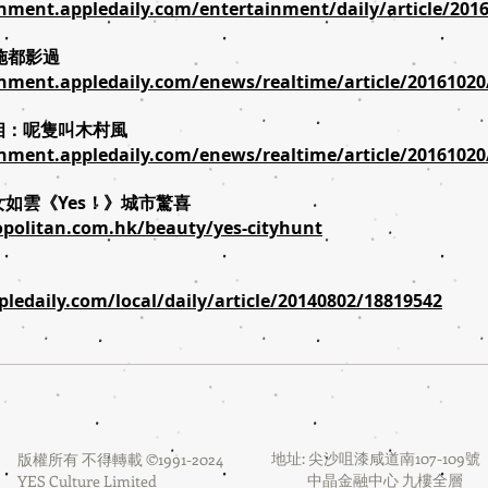
inment.appledaily.com/entertainment/daily/article/201
施都影過
inment.appledaily.com/enews/realtime/article/2016102
l相：呢隻叫木村風
inment.appledaily.com/enews/realtime/article/2016102
女如雲《Yes！》城市驚喜
politan.com.hk/beauty/yes-cityhunt
pledaily.com/local/daily/article/20140802/18819542
地址: 尖沙咀漆咸道南107-109號
版權所有 不得轉載 ©1991-2024
中晶金融中心 九樓全層
YES Culture Limited