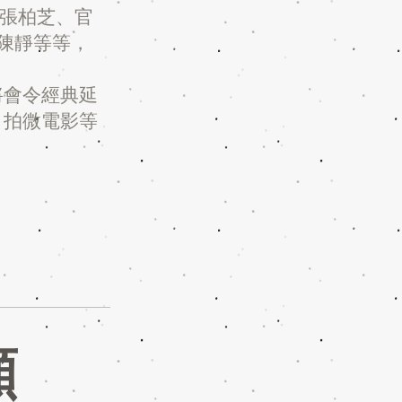
、張柏芝、官
陳靜等等，
將會令經典延
、拍微電影等
顧