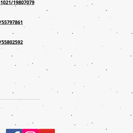
61021/19807079
0/55797861
0/55802592