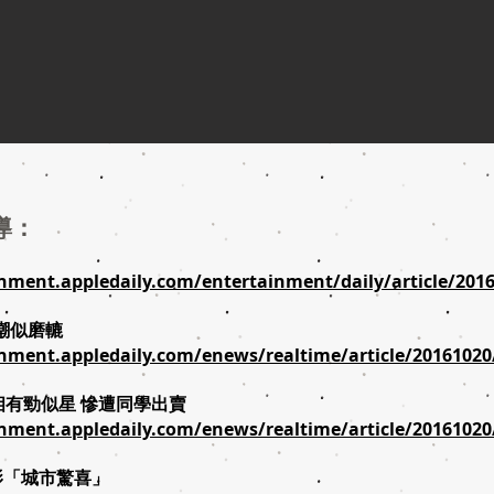
導：
inment.appledaily.com/entertainment/daily/article/201
嘲似磨轆
inment.appledaily.com/enews/realtime/article/2016102
相有勁似星 慘遭同學出賣
inment.appledaily.com/enews/realtime/article/2016102
影「城市驚喜」