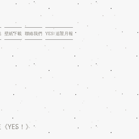
點
壁紙下載
聯絡我們
YES! 追星月報
《YES！》