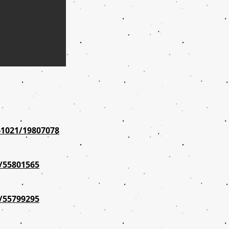
61021/19807078
0/55801565
0/55799295