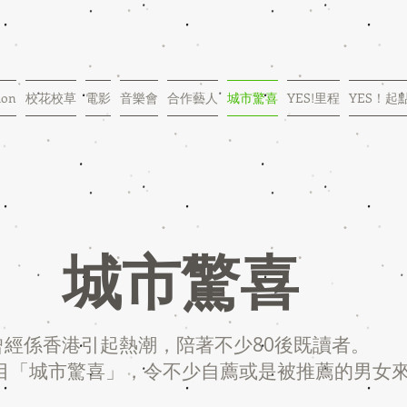
ion
校花校草
電影
音樂會
合作藝人
城市驚喜
YES!里程
YES！起
城市驚喜
曾經係香港引起熱潮，陪著不少80後既讀者。
目「城市驚喜」，令不少自薦或是被推薦的男女來