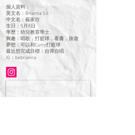
個人資料：
英文名：Brianna So
中文名：蘇家欣
生日：5月8日
學歷：幼兒教育學士
興趣：唱歌，打籃球，看書，旅遊
夢想：可以和Curry打籃球
最近想完成目標：自彈自唱
IG：bebrianna