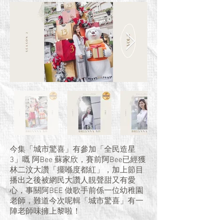
今集「城市驚喜」有參加「全民造星
3」嘅 阿Bee 蘇家欣，賽前阿Bee已經獲
林二汶大讚「擺喺度都紅」，加上節目
播出之後被網民大讚人靚聲甜又有愛
心，事關阿BEE 做歌手前係一位幼稚園
老師，難道今次呢輯「城市驚喜」有一
陣老師味擁上黎啦！