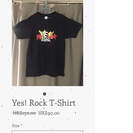
Yes! Rock T-Shirt
通
セ
 HK$150.00 
HK$90.00
常
ー
Size
*
価
ル
格
価