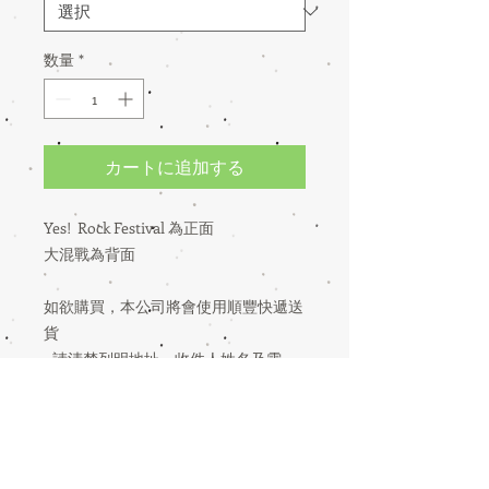
格
数量
*
カートに追加する
Yes! Rock Festival 為正面
大混戰為背面
如欲購買，本公司將會使用順豐快遞送
貨
- 請清楚列明地址、收件人姓名及電
話，以便順豐快遞聯絡收貨人
- 香港、澳門免郵費