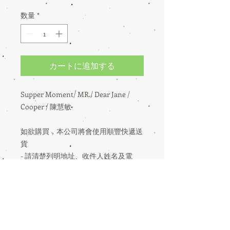
格
数量
*
カートに追加する
Supper Moment/ MR./ Dear Jane /
Cooper / 陳慧敏
如欲購買，本公司將會使用順豐快遞送
貨
- 請清楚列明地址、收件人姓名及電
話，以便順豐快遞聯絡收貨人
- 香港、澳門免郵費
YES Culture