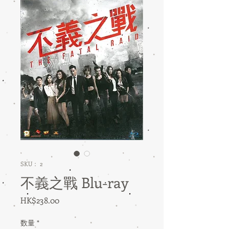
SKU： 2
不義之戰 Blu-ray
価
HK$238.00
格
数量
*