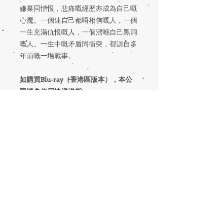
嫌棄同憎恨，悲痛嘅經歷亦成為自己嘅
心魔。一個連自己都唔相信嘅人，一個
一生充滿仇恨嘅人，一個活喺自己黑洞
嘅人。一生中嘅矛盾同衝突，都源自多
年前嘅一場戰事。​
如購買Blu-ray（香港區版本），本公
司將會使用快遞送貨
- 請清楚列明地址、收件人姓名及電
話，以便順豐快遞聯絡收貨人；
- 香港及澳門地區，會使用順豐快遞(包
郵）
注：只限港澳地區消售，其他地區暫不
發貨。
YES Culture