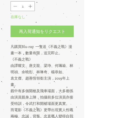
在庫なし
再入荷通知をリクエスト
凡購買Blu-ray 一隻送《不義之戰》漫
畫一本，數量有限，送完即止。
《不義之戰》
由譚耀文、唐文龍、梁琤、何珮瑜、林
明禎、余曉彤、林琳奇、楊恭如、
袁文傑、趙善恆領銜主演，2019年上
畫。
戲中有多個開槍及飛車場面，大多都係
由演員親身上陣，拍攝前多位演員亦接
受特訓，令武打和開槍場面更真實。
而電影《不義之戰》更帶出現實人性嘅
兩極、忠誠，背叛。忠直嘅人變得自我