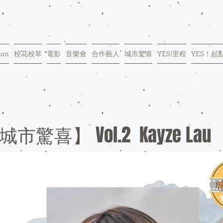
ion
校花校草
電影
音樂會
合作藝人
城市驚喜
YES!里程
YES！起
城市驚喜】 Vol.2 Kayze Lau