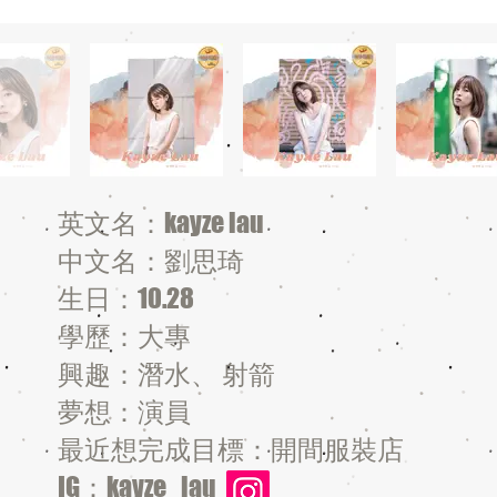
英文名：kayze lau
中文名：劉思琦
生日：10.28
學歷：大專
興趣：潛水、 射箭
夢想：演員
最近想完成目標：開間服裝店
IG：kayze_lau